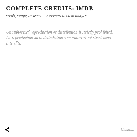
COMPLETE CREDITS: IMDB
scroll, swipe, or use <- -> arrows to view images.
Unauthorized reproduction or distribution is strictly prohibited.
La reproduction ou la distribution non autorisée est strictement
interdite.
thumbs